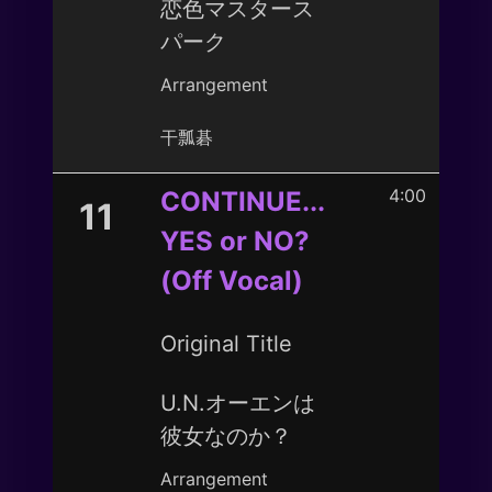
恋色マスタース
パーク
Arrangement
干瓢碁
4:00
CONTINUE...
11
YES or NO?
(Off Vocal)
Original Title
U.N.オーエンは
彼女なのか？
Arrangement