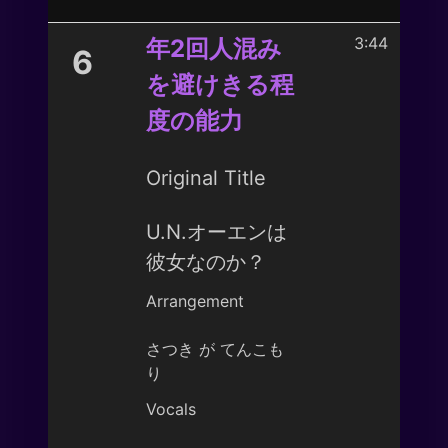
3:44
年2回人混み
6
を避けきる程
度の能力
Original Title
U.N.オーエンは
彼女なのか？
Arrangement
さつき が てんこも
り
Vocals