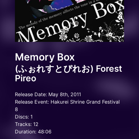
Memory Box
(ふぉれすとぴれお) Forest
Pireo
Release Date: May 8th, 2011
Release Event: Hakurei Shrine Grand Festival
8
Discs: 1
Tracks: 12
Duration: 48:06