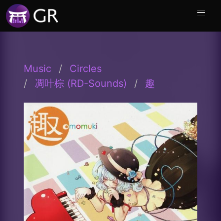
Music
Circles
凋叶棕 (RD-Sounds)
趣