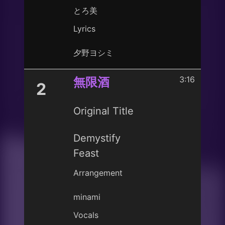
とろ美
Lyrics
夕野ヨシミ
3:16
無限酒
2
Original Title
Demystify
Feast
Arrangement
minami
Vocals