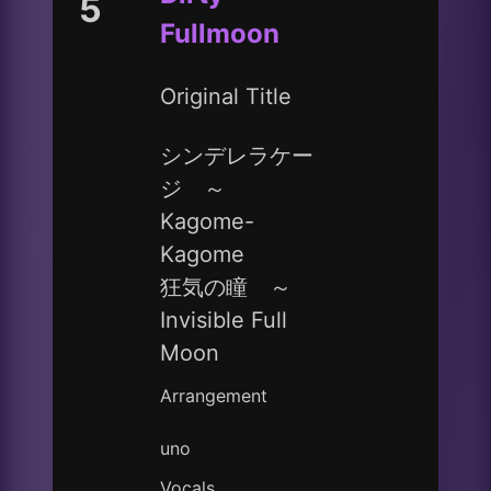
5
Fullmoon
Original Title
シンデレラケー
ジ ～
Kagome-
Kagome
狂気の瞳 ～
Invisible Full
Moon
Arrangement
uno
Vocals