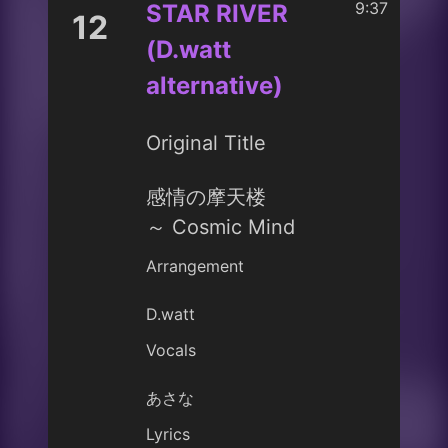
9:37
STAR RIVER
12
(D.watt
alternative)
Original Title
感情の摩天楼
～ Cosmic Mind
Arrangement
D.watt
Vocals
あさな
Lyrics