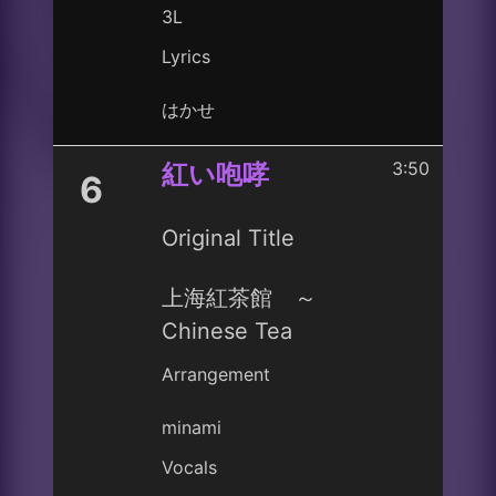
3L
Lyrics
はかせ
3:50
紅い咆哮
6
Original Title
上海紅茶館 ～
Chinese Tea
Arrangement
minami
Vocals