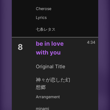
Cherose
Lyrics
七条レタス
4:34
be in love
8
with you
Original Title
神々が恋した幻
想郷
Arrangement
minami