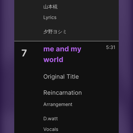
山本椛
Lyrics
夕野ヨシミ
5:31
me and my
7
world
Original Title
Reincarnation
Arrangement
D.watt
Vocals