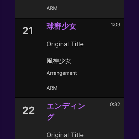
ARM
1:09
球審少女
21
Original Title
風神少女
Arrangement
ARM
0:32
エンディン
22
グ
Original Title