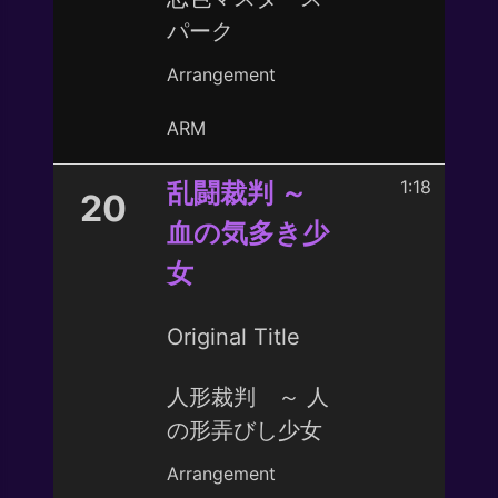
パーク
Arrangement
ARM
1:18
乱闘裁判 ～
20
血の気多き少
女
Original Title
人形裁判 ～ 人
の形弄びし少女
Arrangement