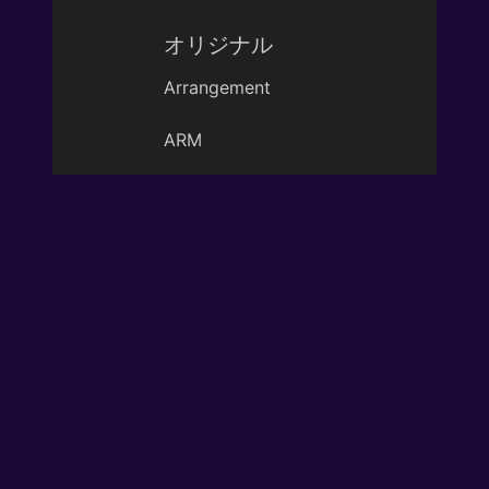
オリジナル
Arrangement
ARM