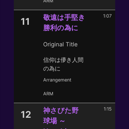
ARM
1:07
敬遠は手堅き
11
勝利の為に
Original Title
信仰は儚き人間
の為に
Arrangement
ARM
1:15
神さびた野
12
球場 ～