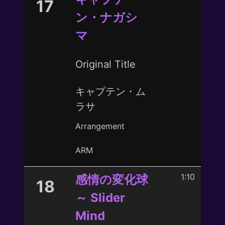
17
ン・ナガシ
マ
Original Title
キャプテン・ム
ラサ
Arrangement
ARM
1:10
感情の変化球
18
～ Slider
Mind