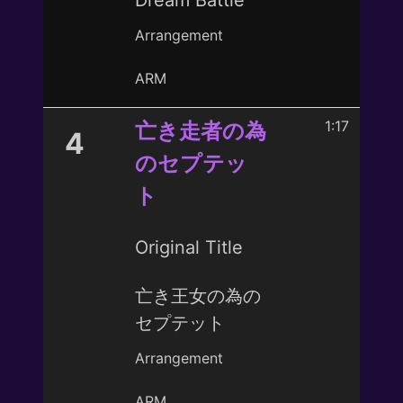
Dream Battle
Arrangement
ARM
1:17
亡き走者の為
4
のセプテッ
ト
Original Title
亡き王女の為の
セプテット
Arrangement
ARM