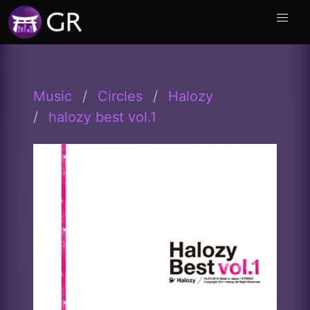
Music
Circles
Halozy
halozy best vol.1