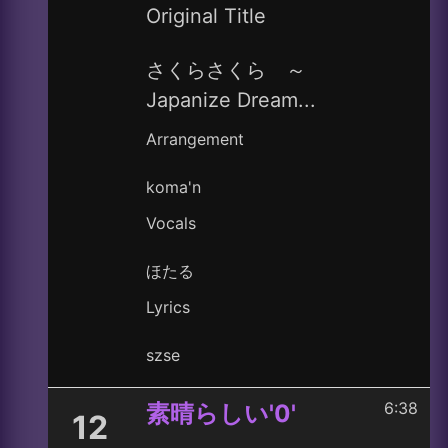
Original Title
さくらさくら ～
Japanize Dream...
Arrangement
koma'n
Vocals
ほたる
Lyrics
szse
6:38
素晴らしい'0'
12