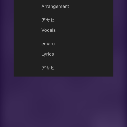
Arrangement
アサヒ
Vocals
emaru
Lyrics
アサヒ