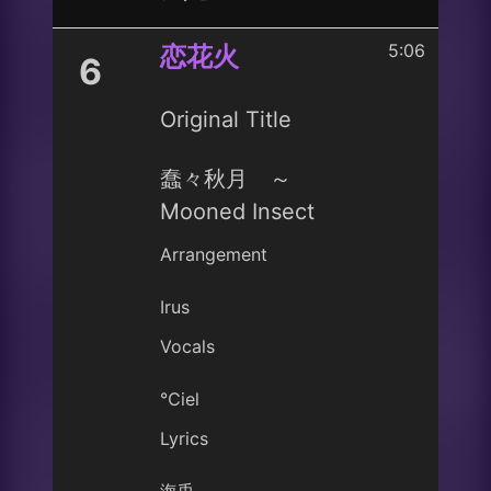
5:06
恋花火
6
Original Title
蠢々秋月 ～
Mooned Insect
Arrangement
Irus
Vocals
℃iel
Lyrics