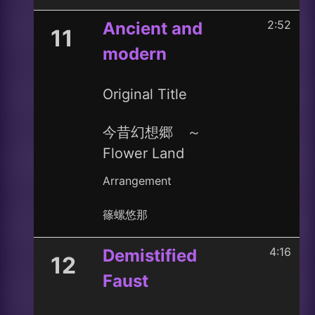
2:52
Ancient and
11
modern
Original Title
今昔幻想郷 ～
Flower Land
Arrangement
篠螺悠那
4:16
Demistified
12
Faust