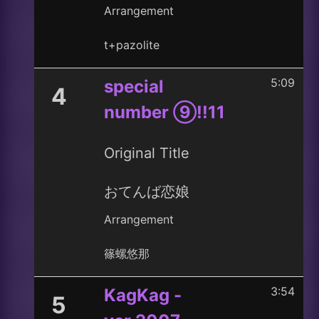
Arrangement
t+pazolite
5:09
special
4
number ⑨!!11
Original Title
おてんば恋娘
Arrangement
篠螺悠那
3:54
KagKag -
5