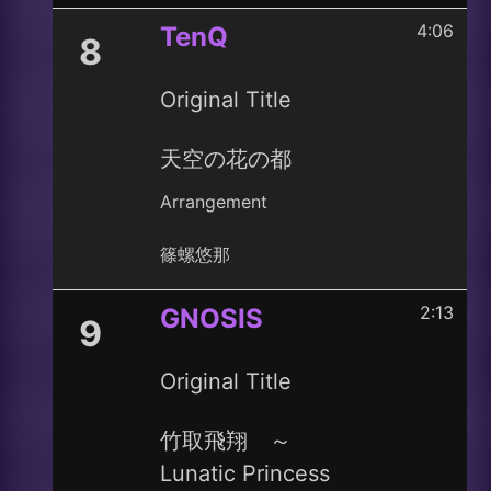
4:06
TenQ
8
Original Title
天空の花の都
Arrangement
篠螺悠那
2:13
GNOSIS
9
Original Title
竹取飛翔 ～
Lunatic Princess