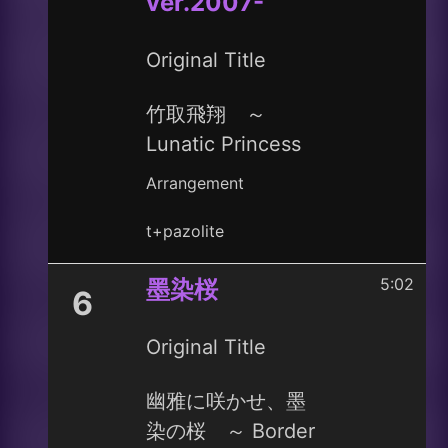
ver.2007-
Original Title
竹取飛翔 ～
Lunatic Princess
Arrangement
t+pazolite
5:02
墨染桜
6
Original Title
幽雅に咲かせ、墨
染の桜 ～ Border