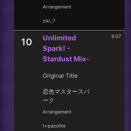
Arrangement
ziki_7
6:07
Unlimited
10
Spark! -
Stardust Mix-
Original Title
恋色マスタースパ
ーク
Arrangement
t+pazolite