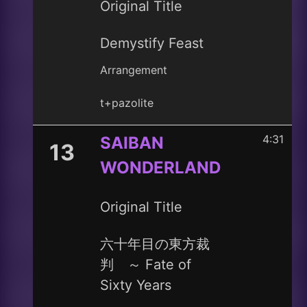
Original Title
Demystify Feast
Arrangement
t+pazolite
4:31
SAIBAN
13
WONDERLAND
Original Title
六十年目の東方裁
判 ～ Fate of
Sixty Years